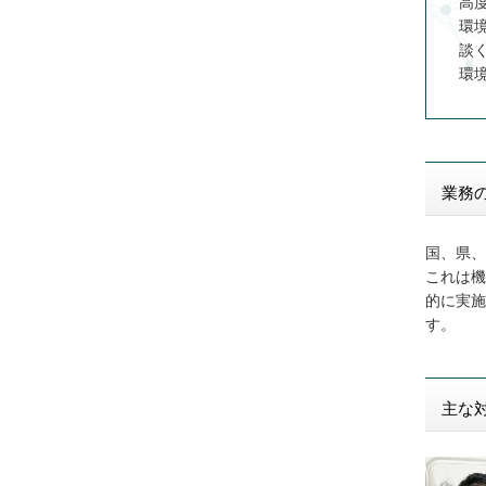
高
環
談
環
業務
国、県、
これは機
的に実施
す。
主な