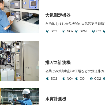
大気測定機器
自治体をはじめ各機関の大気汚染常時監
SO2
NOx
SPM
CO
排ガス計測機
公共ごみ焼却施設や工場などの煙道排ガ
SO2
NOx
CO
CO2
水質計測機