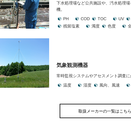
下水処理場など公共施設や、汚水処理場
機。
PH
COD
TOC
UV
残留塩素
濁度
色度
気象観測機器
常時監視システムやアセスメント調査に
温度
湿度
風向、風速
取扱メーカーの一覧はこち