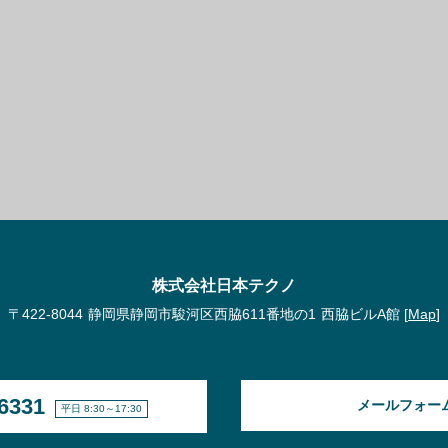
株式会社日本テクノ
〒422-8044
静岡県静岡市駿河区西脇611番地の1
西脇ビルA館 [
Map
]
6331
メールフォー
平日 8:30～17:30